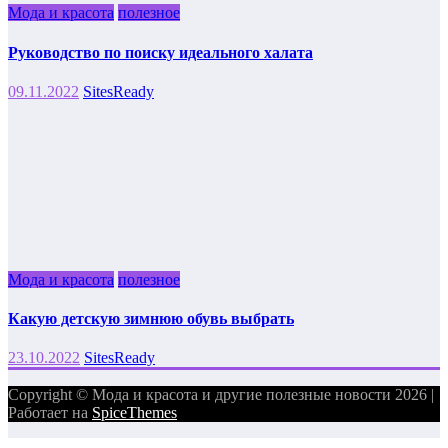
Мода и красота
полезное
Руководство по поиску идеального халата
09.11.2022
SitesReady
Мода и красота
полезное
Какую детскую зимнюю обувь выбрать
23.10.2022
SitesReady
Copyright © Мода и красота и другие полезные новости 2026 |
Работает на
SpiceThemes