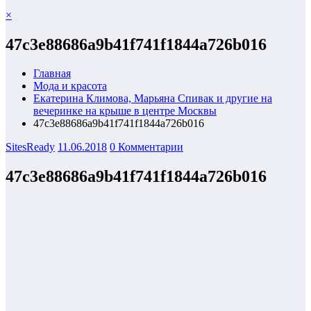
×
47c3e88686a9b41f741f1844a726b016
Главная
Мода и красота
Екатерина Климова, Марьяна Спивак и другие на
вечеринке на крыше в центре Москвы
47c3e88686a9b41f741f1844a726b016
SitesReady
11.06.2018
0 Комментарии
47c3e88686a9b41f741f1844a726b016