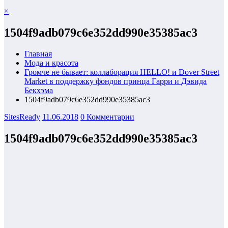
×
1504f9adb079c6e352dd990e35385ac3
Главная
Мода и красота
Громче не бывает: коллаборация HELLO! и Dover Street
Market в поддержку фондов принца Гарри и Дэвида
Бекхэма
1504f9adb079c6e352dd990e35385ac3
SitesReady
11.06.2018
0 Комментарии
1504f9adb079c6e352dd990e35385ac3