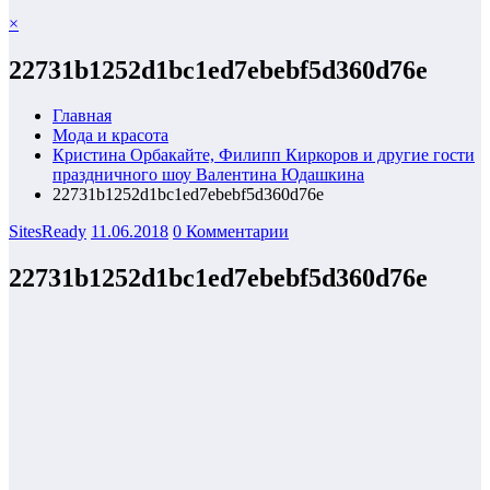
×
22731b1252d1bc1ed7ebebf5d360d76e
Главная
Мода и красота
Кристина Орбакайте, Филипп Киркоров и другие гости
праздничного шоу Валентина Юдашкина
22731b1252d1bc1ed7ebebf5d360d76e
SitesReady
11.06.2018
0 Комментарии
22731b1252d1bc1ed7ebebf5d360d76e