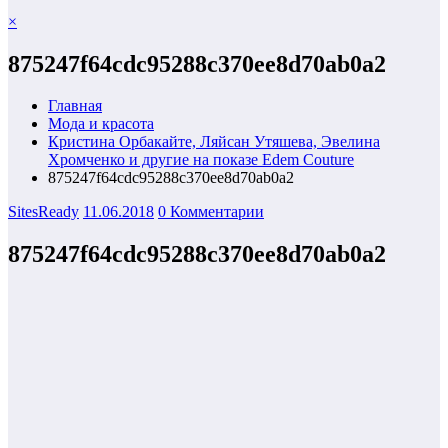
×
875247f64cdc95288c370ee8d70ab0a2
Главная
Мода и красота
Кристина Орбакайте, Ляйсан Утяшева, Эвелина
Хромченко и другие на показе Edem Couture
875247f64cdc95288c370ee8d70ab0a2
SitesReady
11.06.2018
0 Комментарии
875247f64cdc95288c370ee8d70ab0a2