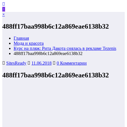
×
488ff17baa998b6c12a869eae6138b32
Главная
Мода и красота
Курс на пляж: Рита Дакота снялась в рекламе Tezenis
488ff17baa998b6c12a869eae6138b32
SitesReady
11.06.2018
0 Комментарии
488ff17baa998b6c12a869eae6138b32