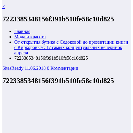
×
7223385348156f391b510fe58c10d825
Главная
Мода и красота
От открытия бутика с Седоковой до презентации книги
с Киркоровым: 17 самых концептуальных вечеринок
апреля
7223385348156f391b510fe58c10d825
SitesReady
11.06.2018
0 Комментарии
7223385348156f391b510fe58c10d825