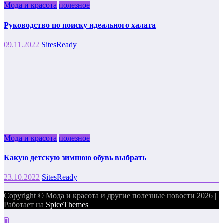
Мода и красота
полезное
Руководство по поиску идеального халата
09.11.2022
SitesReady
Мода и красота
полезное
Какую детскую зимнюю обувь выбрать
23.10.2022
SitesReady
Copyright © Мода и красота и другие полезные новости 2026 |
Работает на
SpiceThemes