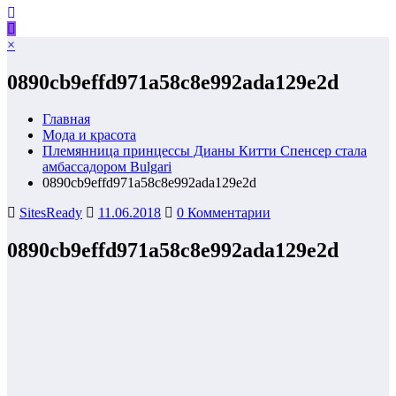
×
0890cb9effd971a58c8e992ada129e2d
Главная
Мода и красота
Племянница принцессы Дианы Китти Спенсер стала
амбассадором Bulgari
0890cb9effd971a58c8e992ada129e2d
SitesReady
11.06.2018
0 Комментарии
0890cb9effd971a58c8e992ada129e2d