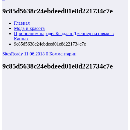
9c85d5638c24ebdeed01e8d221734c7e
Главная
Мода и красота
При полном параде: Кендалл Дженнер на пляже в
Каннах
9c85d5638c24ebdeed01e8d221734c7e
SitesReady
11.06.2018
0 Комментарии
9c85d5638c24ebdeed01e8d221734c7e