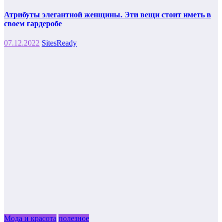
Атрибуты элегантной женщины. Эти вещи стоит иметь в
своем гардеробе
07.12.2022
SitesReady
Мода и красота
полезное