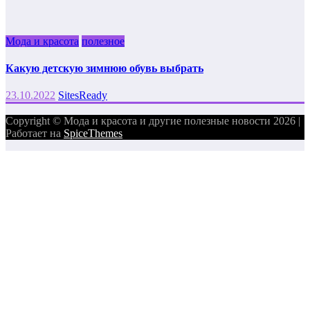
Мода и красота
полезное
Какую детскую зимнюю обувь выбрать
23.10.2022
SitesReady
Copyright © Мода и красота и другие полезные новости 2026 |
Работает на
SpiceThemes