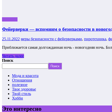
полезное
Фейерверки — вспомним о безопасности в новог
25.11.2022
меры безопасности с фейерверками
,
пиротехника
,
ф
Приближается самая долгожданная ночь - новогодняя ночь. Бо
Читать далее
Поиск
Поиск
Мода и красота
Отношения
полезное
Твое здоровье
Твой стиль
Хобби
Это интересно