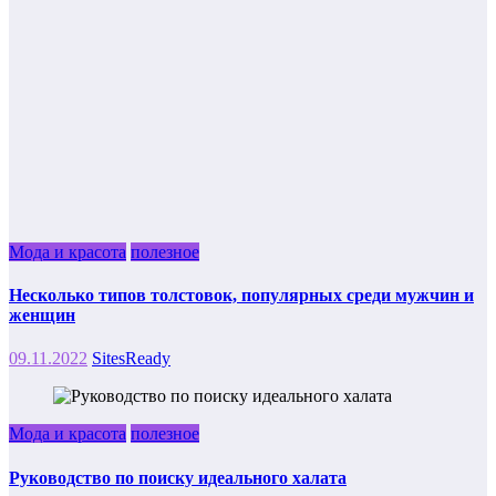
Мода и красота
полезное
Несколько типов толстовок, популярных среди мужчин и
женщин
09.11.2022
SitesReady
Мода и красота
полезное
Руководство по поиску идеального халата