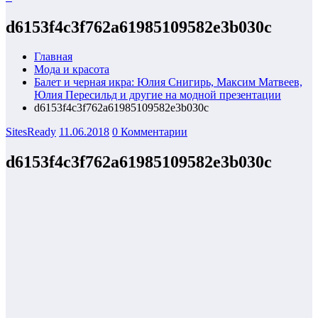
d6153f4c3f762a61985109582e3b030c
Главная
Мода и красота
Балет и черная икра: Юлия Снигирь, Максим Матвеев,
Юлия Пересильд и другие на модной презентации
d6153f4c3f762a61985109582e3b030c
SitesReady
11.06.2018
0 Комментарии
d6153f4c3f762a61985109582e3b030c