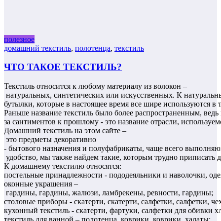
полезное
домашний текстиль
,
полотенца
,
текстиль
ЧТО ТАКОЕ ТЕКСТИЛЬ?
Текстиль относится к любому материалу из волокон –
натуральных, синтетических или искусственных. К натуральны
бутылки, которые в настоящее время все шире используются в т
Раньше название текстиль было более распространенным, ведь г
за сантиментов к прошлому - это название отрасли, используе
Домашний текстиль на этом сайте –
это предметы декоративно
- бытового назначения и полуфабрикаты, чаще всего выполняю
удобство, мы также найдем такие, которым трудно приписать д
К домашнему текстилю относятся:
постельные принадлежности - пододеяльники и наволочки, оде
оконные украшения –
гардины, гардины, жалюзи, ламбрекены, ревности, гардины;
столовые приборы - скатерти, скатерти, салфетки, салфетки, ч
кухонный текстиль - скатерти, фартуки, салфетки для обивки 
текстиль для ванной – полотенца, коврики, коврики, халаты;