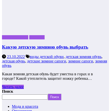
Мода и красота
полезное
Какую детскую зимнюю обувь выбрать
23.10.2022
виды детской обуви
,
детская зимняя обувь
,
детская обувь
,
детские зимние сапоги
,
зимние сапоги
,
зимняя
обувь
Какая зимняя детская обувь будет уместна в горах и в
городе? Какой утеплитель защитит ножку ребенка…
Читать далее
Поиск
Поиск
Мода и красота
Отношения