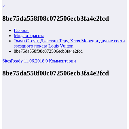
×
8be75da558f08c072506ecb3fa4e2fcd
Главная
Мода и красота
Эмма Стоун, Джастин Теру, Хлоя Морец и другие гости
звездного показа Louis Vuitton
8be75da558f08c072506ecb3fa4e2fcd
SitesReady
11.06.2018
0 Комментарии
8be75da558f08c072506ecb3fa4e2fcd