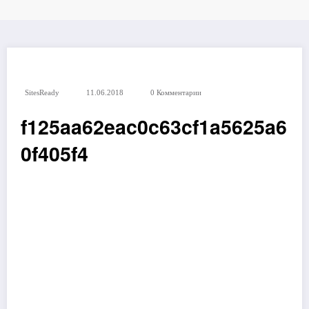
SitesReady
11.06.2018
0 Комментарии
f125aa62eac0c63cf1a5625a6
0f405f4