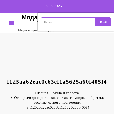
Перейти
08.08.2026
к
содержимому
Мода и красота
Мода и красота и другие полезные новости
f125aa62eac0c63cf1a5625a60f405f4
Главная
Мода и красота
От перьев до гороха: как составить модный образ для
весенне-летнего настроения
f125aa62eac0c63cf1a5625a60f405f4