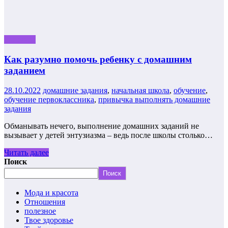
полезное
Как разумно помочь ребенку с домашним
заданием
28.10.2022
домашние задания
,
начальная школа
,
обучение
,
обучение первоклассника
,
привычка выполнять домашние
задания
Обманывать нечего, выполнение домашних заданий не
вызывает у детей энтузиазма – ведь после школы столько…
Читать далее
Поиск
Поиск
Мода и красота
Отношения
полезное
Твое здоровье