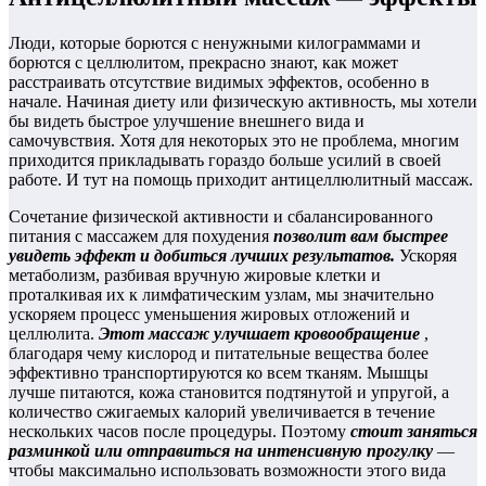
Люди, которые борются с ненужными килограммами и
борются с целлюлитом, прекрасно знают, как может
расстраивать отсутствие видимых эффектов, особенно в
начале. Начиная диету или физическую активность, мы хотели
бы видеть быстрое улучшение внешнего вида и
самочувствия. Хотя для некоторых это не проблема, многим
приходится прикладывать гораздо больше усилий в своей
работе. И тут на помощь приходит антицеллюлитный массаж.
Сочетание физической активности и сбалансированного
питания с массажем для похудения
позволит вам быстрее
увидеть эффект и добиться лучших результатов.
Ускоряя
метаболизм, разбивая вручную жировые клетки и
проталкивая их к лимфатическим узлам, мы значительно
ускоряем процесс уменьшения жировых отложений и
целлюлита.
Этот массаж улучшает кровообращение
,
благодаря чему кислород и питательные вещества более
эффективно транспортируются ко всем тканям. Мышцы
лучше питаются, кожа становится подтянутой и упругой, а
количество сжигаемых калорий увеличивается в течение
нескольких часов после процедуры. Поэтому
стоит заняться
разминкой или отправиться на интенсивную прогулку
—
чтобы максимально использовать возможности этого вида