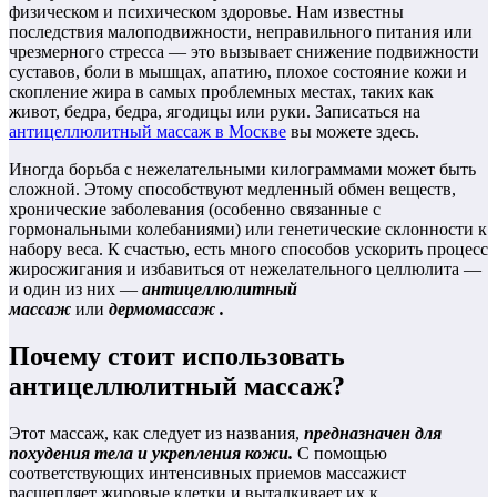
физическом и психическом здоровье. Нам известны
последствия малоподвижности, неправильного питания или
чрезмерного стресса — это вызывает снижение подвижности
суставов, боли в мышцах, апатию, плохое состояние кожи и
скопление жира в самых проблемных местах, таких как
живот, бедра, бедра, ягодицы или руки. Записаться на
антицеллюлитный массаж в Москве
вы можете здесь.
Иногда борьба с нежелательными килограммами может быть
сложной. Этому способствуют медленный обмен веществ,
хронические заболевания (особенно связанные с
гормональными колебаниями) или генетические склонности к
набору веса. К счастью, есть много способов ускорить процесс
жиросжигания и избавиться от нежелательного целлюлита —
и один из них —
антицеллюлитный
массаж
или
дермомассаж .
Почему стоит использовать
антицеллюлитный массаж?
Этот массаж, как следует из названия,
предназначен для
похудения тела и укрепления кожи.
С помощью
соответствующих интенсивных приемов массажист
расщепляет жировые клетки и выталкивает их к