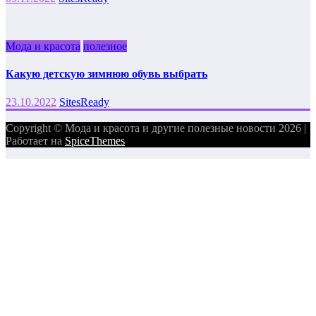
Мода и красота
полезное
Какую детскую зимнюю обувь выбрать
23.10.2022
SitesReady
Copyright © Мода и красота и другие полезные новости 2026 |
Работает на
SpiceThemes