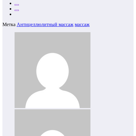
Метка
Антицеллюлитный массаж
массаж